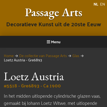
NL
EN
Passage Arts
Decoratieve Kunst uit de 20ste Eeuw
Menu
Home
→
De collectie van Passage Arts
→
Glas
→
Loetz Austria - Gre6893
Loetz Austria
#5518 - Gre6893 - Ca 1900
In het midden uitlopende cylindrische glazen vaas,
gemaakt bij Johann Loetz Witwe, met uitlopende