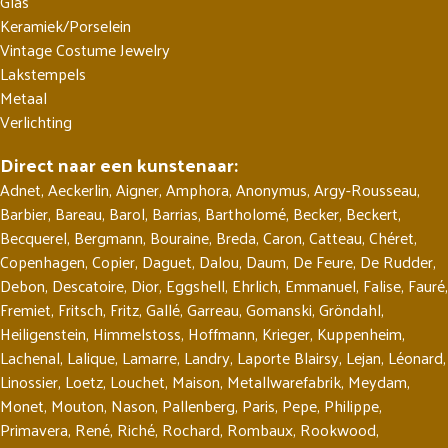
Glas
Keramiek/Porselein
Vintage Costume Jewelry
Lakstempels
Metaal
Verlichting
Direct naar een kunstenaar:
Adnet
,
Aeckerlin
,
Aigner
,
Amphora
,
Anonymus
,
Argy-Rousseau
,
Barbier
,
Bareau
,
Barol
,
Barrias
,
Bartholomé
,
Becker
,
Beckert
,
Becquerel
,
Bergmann
,
Bouraine
,
Breda
,
Caron
,
Catteau
,
Chéret
,
Copenhagen
,
Copier
,
Daguet
,
Dalou
,
Daum
,
De Feure
,
De Rudder
,
Debon
,
Descatoire
,
Dior
,
Eggshell
,
Ehrlich
,
Emmanuel
,
Falise
,
Fauré
,
Fremiet
,
Fritsch
,
Fritz
,
Gallé
,
Garreau
,
Gomanski
,
Gröndahl
,
Heiligenstein
,
Himmelstoss
,
Hoffmann
,
Krieger
,
Kuppenheim
,
Lachenal
,
Lalique
,
Lamarre
,
Landry
,
Laporte Blairsy
,
Lejan
,
Léonard
,
Linossier
,
Loetz
,
Louchet
,
Maison
,
Metallwarefabrik
,
Meydam
,
Monet
,
Mouton
,
Nason
,
Pallenberg
,
Paris
,
Pepe
,
Philippe
,
Primavera
,
René
,
Riché
,
Rochard
,
Rombaux
,
Rookwood
,