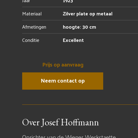
Jaar
1923
Materiaal
Zilver plate op metaal
Afmetingen
hoogte: 30 cm
Conditie
Excellent
Prijs op aanvraag
Neem contact op
Over Josef Hoffmann
Oprichter van de Wiener Werkstaette