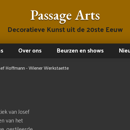
Passage Arts
Decoratieve Kunst uit de 20ste Eeuw
ms
Over ons
Beurzen en shows
Nie
sef Hoffmann - Wiener Werkstaette
iek van Josef
en van het
, gestileerde