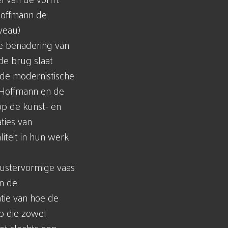
Hoffmann de
veau)
e benadering van
de brug slaat
de modernistische
 Hoffmann en de
op de kunst- en
ties van
iteit in hun werk
ustervormige vaas
n de
tie van hoe de
p die zowel