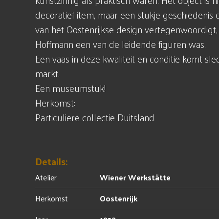
kunstzinnig als praktisch waren. Het object is n
decoratief item, maar een stukje geschiedenis da
van het Oostenrijkse design vertegenwoordigt
Hoffmann een van de leidende figuren was.
Een vaas in deze kwaliteit en conditie komt sl
markt.
Een museumstuk!
Herkomst:
Particuliere collectie Duitsland
Details:
Atelier
Wiener Werkstätte
Herkomst
Oostenrijk