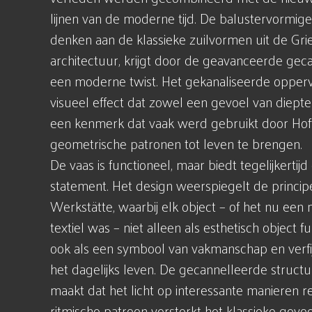
lijnen van de moderne tijd. De balustervormige 
denken aan de klassieke zuilvormen uit de Gr
architectuur, krijgt door de geavanceerde gec
een moderne twist. Het gekanaliseerde opperv
visueel effect dat zowel een gevoel van diepte 
een kenmerk dat vaak werd gebruikt door Ho
geometrische patronen tot leven te brengen.
De vaas is functioneel, maar biedt tegelijkertijd
statement. Het design weerspiegelt de princi
Werkstätte, waarbij elk object – of het nu een 
textiel was – niet alleen als esthetisch object 
ook als een symbool van vakmanschap en verfi
het dagelijks leven. De gecannelleerde struct
maakt dat het licht op interessante manieren re
ritmische patroon versterkt het klassieke gevo