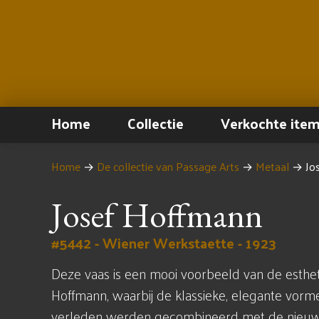
Home
Collectie
Verkochte ite
Home
→
De collectie van Passage Arts
→
Metaal
→
Jo
Josef Hoffmann
#5442 - Wiener Werkstaette - 1923
Deze vaas is een mooi voorbeeld van de esthet
Hoffmann, waarbij de klassieke, elegante vorm
verleden werden gecombineerd met de nieuwe