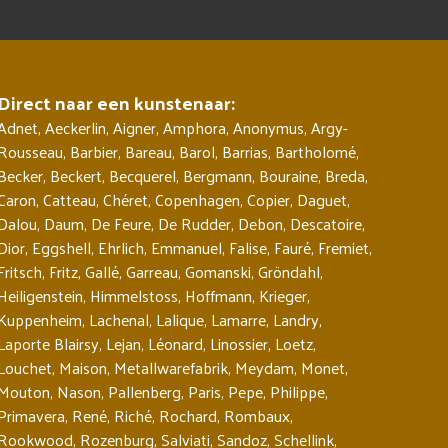
Direct naar een kunstenaar:
Adnet
,
Aeckerlin
,
Aigner
,
Amphora
,
Anonymus
,
Argy-
Rousseau
,
Barbier
,
Bareau
,
Barol
,
Barrias
,
Bartholomé
,
Becker
,
Beckert
,
Becquerel
,
Bergmann
,
Bouraine
,
Breda
,
Caron
,
Catteau
,
Chéret
,
Copenhagen
,
Copier
,
Daguet
,
Dalou
,
Daum
,
De Feure
,
De Rudder
,
Debon
,
Descatoire
,
Dior
,
Eggshell
,
Ehrlich
,
Emmanuel
,
Falise
,
Fauré
,
Fremiet
,
Fritsch
,
Fritz
,
Gallé
,
Garreau
,
Gomanski
,
Gröndahl
,
Heiligenstein
,
Himmelstoss
,
Hoffmann
,
Krieger
,
Kuppenheim
,
Lachenal
,
Lalique
,
Lamarre
,
Landry
,
Laporte Blairsy
,
Lejan
,
Léonard
,
Linossier
,
Loetz
,
Louchet
,
Maison
,
Metallwarefabrik
,
Meydam
,
Monet
,
Mouton
,
Nason
,
Pallenberg
,
Paris
,
Pepe
,
Philippe
,
Primavera
,
René
,
Riché
,
Rochard
,
Rombaux
,
Rookwood
,
Rozenburg
,
Salviati
,
Sandoz
,
Schellink
,