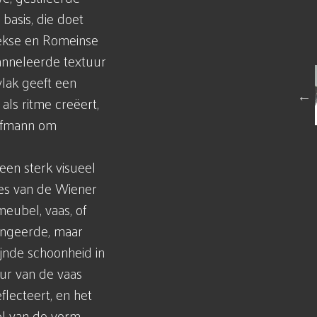
basis, die doet
iekse en Romeinse
anneleerde textuur
lak geeft een
als ritme creëert,
ffmann om
 een sterk visueel
pes van de Wiener
meubel, vaas, of
fungeerde, maar
jnde schoonheid in
uur van de vaas
flecteert, en het
el van de vorm.