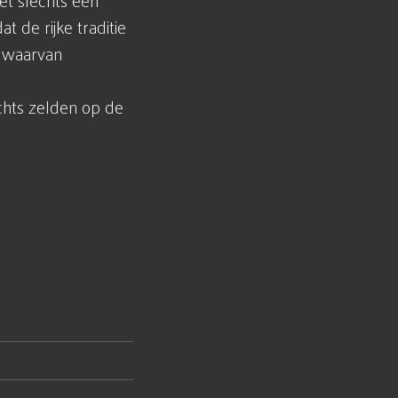
iet slechts een
t de rijke traditie
, waarvan
echts zelden op de