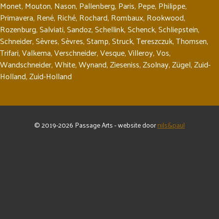
Monet
,
Mouton
,
Nason
,
Pallenberg
,
Paris
,
Pepe
,
Philippe
,
Primavera
,
René
,
Riché
,
Rochard
,
Rombaux
,
Rookwood
,
Rozenburg
,
Salviati
,
Sandoz
,
Schellink
,
Schenck
,
Schliepstein
,
Schneider
,
Sèvres
,
Sèvres
,
Stamp
,
Struck
,
Tereszczuk
,
Thomsen
,
Trifari
,
Valkema
,
Verschneider
,
Vesque
,
Villeroy
,
Vos
,
Wandschneider
,
White
,
Wynand
,
Zieseniss
,
Zsolnay
,
Zügel
,
Zuid-
Holland
,
Zuid-Holland
© 2019-2026 Passage Arts - website door
nils&paul