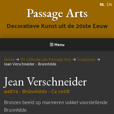
NL
EN
Passage Arts
Decoratieve Kunst uit de 20ste Eeuw
Menu
Home
→
De collectie van Passage Arts
→
Sculpturen
→
Jean Verschneider - Brünnhilde
Jean Verschneider
#4874 - Brünnhilde - Ca 1908
Bronzen beeld op marmeren sokkel voorstellende
Brünnhilde.