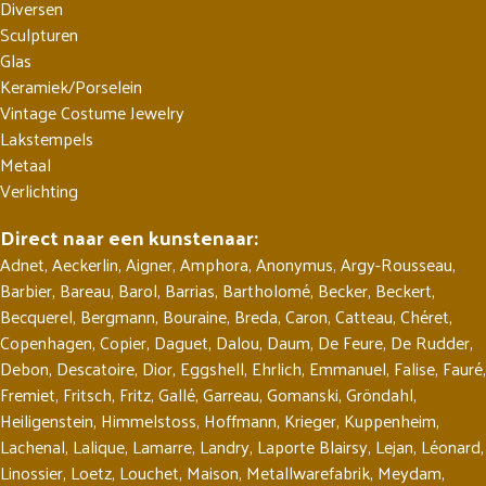
Diversen
Sculpturen
Glas
Keramiek/Porselein
Vintage Costume Jewelry
Lakstempels
Metaal
Verlichting
Direct naar een kunstenaar:
Adnet
,
Aeckerlin
,
Aigner
,
Amphora
,
Anonymus
,
Argy-Rousseau
,
Barbier
,
Bareau
,
Barol
,
Barrias
,
Bartholomé
,
Becker
,
Beckert
,
Becquerel
,
Bergmann
,
Bouraine
,
Breda
,
Caron
,
Catteau
,
Chéret
,
Copenhagen
,
Copier
,
Daguet
,
Dalou
,
Daum
,
De Feure
,
De Rudder
,
Debon
,
Descatoire
,
Dior
,
Eggshell
,
Ehrlich
,
Emmanuel
,
Falise
,
Fauré
,
Fremiet
,
Fritsch
,
Fritz
,
Gallé
,
Garreau
,
Gomanski
,
Gröndahl
,
Heiligenstein
,
Himmelstoss
,
Hoffmann
,
Krieger
,
Kuppenheim
,
Lachenal
,
Lalique
,
Lamarre
,
Landry
,
Laporte Blairsy
,
Lejan
,
Léonard
,
Linossier
,
Loetz
,
Louchet
,
Maison
,
Metallwarefabrik
,
Meydam
,