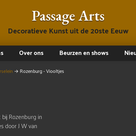
Passage Arts
Decoratieve Kunst uit de 20ste Eeuw
ms
Over ons
Beurzen en shows
Nie
selein
→
Rozenburg - Viooltjes
 bij Rozenburg in
es door J W van