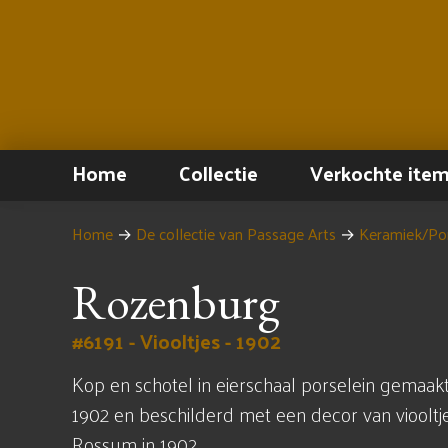
Home
Collectie
Verkochte ite
Home
→
De collectie van Passage Arts
→
Keramiek/Por
Rozenburg
#6191 - Viooltjes - 1902
Kop en schotel in eierschaal porselein gemaakt
1902 en beschilderd met een decor van viooltj
Rossum in 1902.