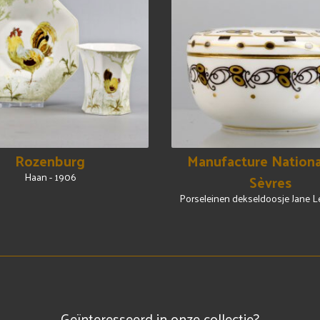
Rozenburg
Manufacture Nationa
Haan - 1906
Sèvres
Porseleinen dekseldoosje Jane L
Geïnteresseerd in onze collectie?