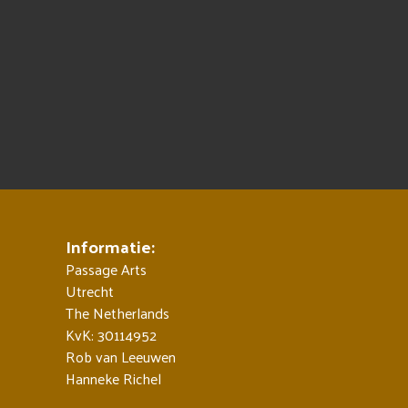
Informatie:
Passage Arts
Utrecht
The Netherlands
KvK: 30114952
Rob van Leeuwen
Hanneke Richel