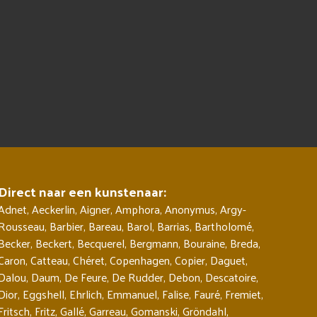
Direct naar een kunstenaar:
Adnet
,
Aeckerlin
,
Aigner
,
Amphora
,
Anonymus
,
Argy-
Rousseau
,
Barbier
,
Bareau
,
Barol
,
Barrias
,
Bartholomé
,
Becker
,
Beckert
,
Becquerel
,
Bergmann
,
Bouraine
,
Breda
,
Caron
,
Catteau
,
Chéret
,
Copenhagen
,
Copier
,
Daguet
,
Dalou
,
Daum
,
De Feure
,
De Rudder
,
Debon
,
Descatoire
,
Dior
,
Eggshell
,
Ehrlich
,
Emmanuel
,
Falise
,
Fauré
,
Fremiet
,
Fritsch
,
Fritz
,
Gallé
,
Garreau
,
Gomanski
,
Gröndahl
,