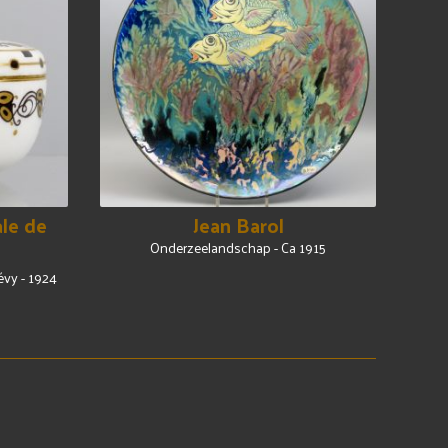
le de
Jean Barol
Onderzeelandschap - Ca 1915
évy - 1924