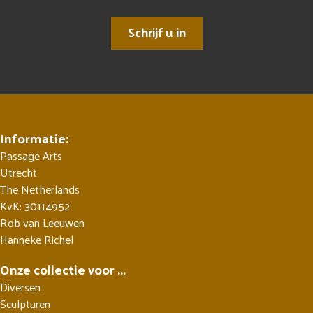
Schrijf u in
Informatie:
Passage Arts
Utrecht
The Netherlands
KvK: 30114952
Rob van Leeuwen
Hanneke Richel
Onze collectie voor ...
Diversen
Sculpturen