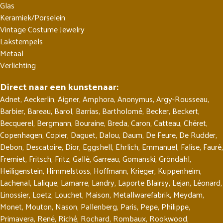
Glas
Keramiek/Porselein
Vintage Costume Jewelry
Lakstempels
Metaal
Verlichting
Direct naar een kunstenaar:
Adnet
,
Aeckerlin
,
Aigner
,
Amphora
,
Anonymus
,
Argy-Rousseau
,
Barbier
,
Bareau
,
Barol
,
Barrias
,
Bartholomé
,
Becker
,
Beckert
,
Becquerel
,
Bergmann
,
Bouraine
,
Breda
,
Caron
,
Catteau
,
Chéret
,
Copenhagen
,
Copier
,
Daguet
,
Dalou
,
Daum
,
De Feure
,
De Rudder
,
Debon
,
Descatoire
,
Dior
,
Eggshell
,
Ehrlich
,
Emmanuel
,
Falise
,
Fauré
,
Fremiet
,
Fritsch
,
Fritz
,
Gallé
,
Garreau
,
Gomanski
,
Gröndahl
,
Heiligenstein
,
Himmelstoss
,
Hoffmann
,
Krieger
,
Kuppenheim
,
Lachenal
,
Lalique
,
Lamarre
,
Landry
,
Laporte Blairsy
,
Lejan
,
Léonard
,
Linossier
,
Loetz
,
Louchet
,
Maison
,
Metallwarefabrik
,
Meydam
,
Monet
,
Mouton
,
Nason
,
Pallenberg
,
Paris
,
Pepe
,
Philippe
,
Primavera
,
René
,
Riché
,
Rochard
,
Rombaux
,
Rookwood
,