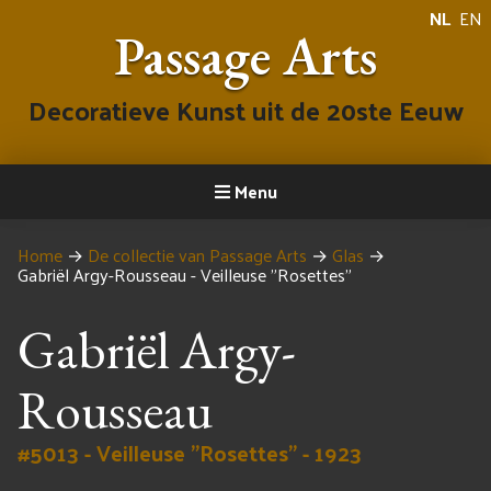
NL
EN
Passage Arts
Decoratieve Kunst uit de 20ste Eeuw
Menu
Home
→
De collectie van Passage Arts
→
Glas
→
Gabriël Argy-Rousseau - Veilleuse "Rosettes"
Gabriël Argy-
Rousseau
#5013 - Veilleuse "Rosettes" - 1923