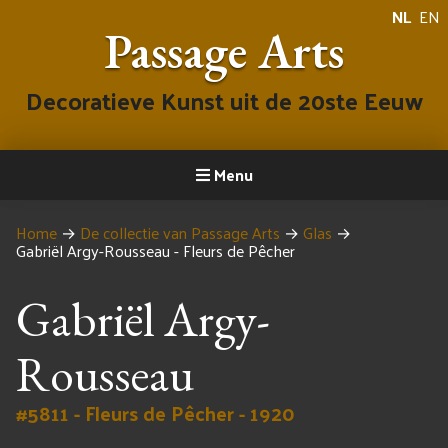
NL
EN
Passage Arts
Decoratieve Kunst uit de 20ste Eeuw
Menu
Home
→
De collectie van Passage Arts
→
Glas
→
Gabriël Argy-Rousseau - Fleurs de Pêcher
Gabriël Argy-
Rousseau
#5811 - Fleurs de Pêcher - 1920