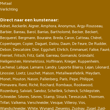
Metaal
Verlichting
Direct naar een kunstenaar:
Adnet
,
Aeckerlin
,
Aigner
,
Amphora
,
Anonymus
,
Argy-Rousseau
,
Barbier
,
Bareau
,
Barol
,
Barrias
,
Bartholomé
,
Becker
,
Beckert
,
Becquerel
,
Bergmann
,
Bouraine
,
Breda
,
Caron
,
Catteau
,
Chéret
,
Copenhagen
,
Copier
,
Daguet
,
Dalou
,
Daum
,
De Feure
,
De Rudder
,
Debon
,
Descatoire
,
Dior
,
Eggshell
,
Ehrlich
,
Emmanuel
,
Falise
,
Fauré
,
Fremiet
,
Fritsch
,
Fritz
,
Gallé
,
Garreau
,
Gomanski
,
Gröndahl
,
Heiligenstein
,
Himmelstoss
,
Hoffmann
,
Krieger
,
Kuppenheim
,
Lachenal
,
Lalique
,
Lamarre
,
Landry
,
Laporte Blairsy
,
Lejan
,
Léonard
,
Linossier
,
Loetz
,
Louchet
,
Maison
,
Metallwarefabrik
,
Meydam
,
Monet
,
Mouton
,
Nason
,
Pallenberg
,
Paris
,
Pepe
,
Philippe
,
Primavera
,
René
,
Riché
,
Rochard
,
Rombaux
,
Rookwood
,
Rozenburg
,
Salviati
,
Sandoz
,
Schellink
,
Schenck
,
Schliepstein
,
Schneider
,
Sèvres
,
Sèvres
,
Stamp
,
Struck
,
Tereszczuk
,
Thomsen
,
Trifari
,
Valkema
,
Verschneider
,
Vesque
,
Villeroy
,
Vos
,
Wandschneider
,
White
,
Wynand
,
Zieseniss
,
Zsolnay
,
Zügel
,
Zuid-