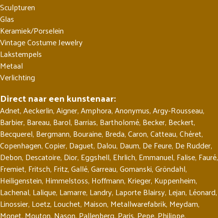
Sculpturen
Glas
Keramiek/Porselein
Vintage Costume Jewelry
Lakstempels
Metaal
Verlichting
Direct naar een kunstenaar:
Adnet
,
Aeckerlin
,
Aigner
,
Amphora
,
Anonymus
,
Argy-Rousseau
,
Barbier
,
Bareau
,
Barol
,
Barrias
,
Bartholomé
,
Becker
,
Beckert
,
Becquerel
,
Bergmann
,
Bouraine
,
Breda
,
Caron
,
Catteau
,
Chéret
,
Copenhagen
,
Copier
,
Daguet
,
Dalou
,
Daum
,
De Feure
,
De Rudder
,
Debon
,
Descatoire
,
Dior
,
Eggshell
,
Ehrlich
,
Emmanuel
,
Falise
,
Fauré
,
Fremiet
,
Fritsch
,
Fritz
,
Gallé
,
Garreau
,
Gomanski
,
Gröndahl
,
Heiligenstein
,
Himmelstoss
,
Hoffmann
,
Krieger
,
Kuppenheim
,
Lachenal
,
Lalique
,
Lamarre
,
Landry
,
Laporte Blairsy
,
Lejan
,
Léonard
,
Linossier
,
Loetz
,
Louchet
,
Maison
,
Metallwarefabrik
,
Meydam
,
Monet
,
Mouton
,
Nason
,
Pallenberg
,
Paris
,
Pepe
,
Philippe
,