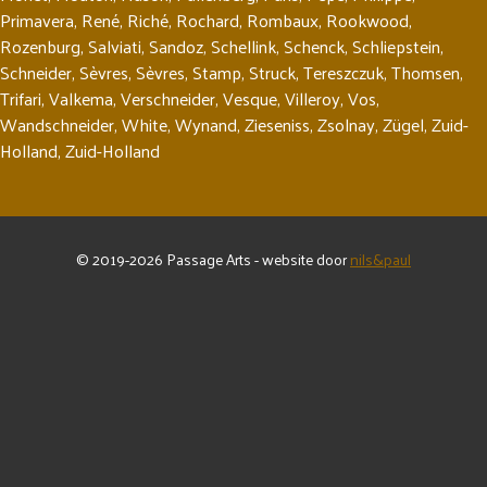
Primavera
,
René
,
Riché
,
Rochard
,
Rombaux
,
Rookwood
,
Rozenburg
,
Salviati
,
Sandoz
,
Schellink
,
Schenck
,
Schliepstein
,
Schneider
,
Sèvres
,
Sèvres
,
Stamp
,
Struck
,
Tereszczuk
,
Thomsen
,
Trifari
,
Valkema
,
Verschneider
,
Vesque
,
Villeroy
,
Vos
,
Wandschneider
,
White
,
Wynand
,
Zieseniss
,
Zsolnay
,
Zügel
,
Zuid-
Holland
,
Zuid-Holland
© 2019-2026 Passage Arts - website door
nils&paul