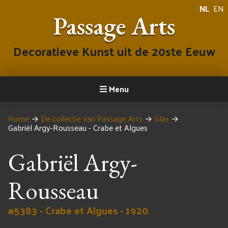
NL
EN
Passage Arts
Decoratieve Kunst uit de 20ste Eeuw
Menu
Home
→
De collectie van Passage Arts
→
Glas
→
Gabriël Argy-Rousseau - Crabe et Algues
Gabriël Argy-
Rousseau
#5383 - Crabe et Algues - 1920