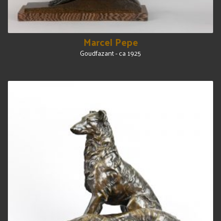
Marcel Pepe
Goudfazant - ca 1925