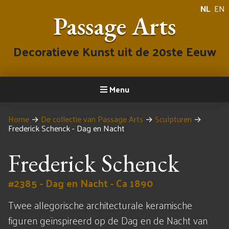
NL
EN
Passage Arts
Decoratieve Kunst uit de 20ste Eeuw
Menu
Home
→
De collectie van Passage Arts
→
Sculpturen
→
Frederick Schenck - Dag en Nacht
Frederick Schenck
#2385 - Dag en Nacht - Ca 1890
Twee allegorische architecturale keramische
figuren geïnspireerd op de Dag en de Nacht van