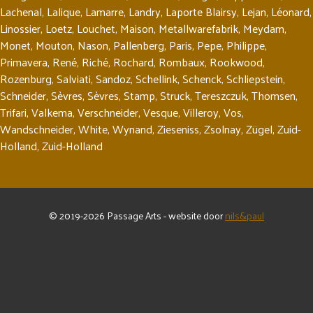
Lachenal
,
Lalique
,
Lamarre
,
Landry
,
Laporte Blairsy
,
Lejan
,
Léonard
,
Linossier
,
Loetz
,
Louchet
,
Maison
,
Metallwarefabrik
,
Meydam
,
Monet
,
Mouton
,
Nason
,
Pallenberg
,
Paris
,
Pepe
,
Philippe
,
Primavera
,
René
,
Riché
,
Rochard
,
Rombaux
,
Rookwood
,
Rozenburg
,
Salviati
,
Sandoz
,
Schellink
,
Schenck
,
Schliepstein
,
Schneider
,
Sèvres
,
Sèvres
,
Stamp
,
Struck
,
Tereszczuk
,
Thomsen
,
Trifari
,
Valkema
,
Verschneider
,
Vesque
,
Villeroy
,
Vos
,
Wandschneider
,
White
,
Wynand
,
Zieseniss
,
Zsolnay
,
Zügel
,
Zuid-
Holland
,
Zuid-Holland
© 2019-2026 Passage Arts - website door
nils&paul