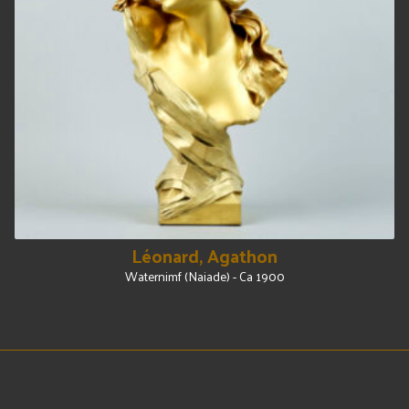
Léonard, Agathon
Waternimf (Naiade) - Ca 1900