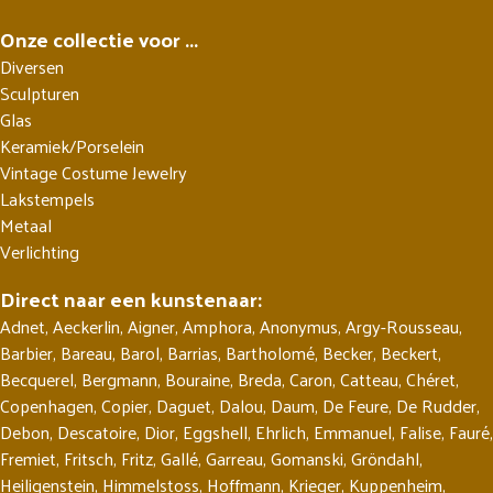
Onze collectie voor ...
Diversen
Sculpturen
Glas
Keramiek/Porselein
Vintage Costume Jewelry
Lakstempels
Metaal
Verlichting
Direct naar een kunstenaar:
Adnet
,
Aeckerlin
,
Aigner
,
Amphora
,
Anonymus
,
Argy-Rousseau
,
Barbier
,
Bareau
,
Barol
,
Barrias
,
Bartholomé
,
Becker
,
Beckert
,
Becquerel
,
Bergmann
,
Bouraine
,
Breda
,
Caron
,
Catteau
,
Chéret
,
Copenhagen
,
Copier
,
Daguet
,
Dalou
,
Daum
,
De Feure
,
De Rudder
,
Debon
,
Descatoire
,
Dior
,
Eggshell
,
Ehrlich
,
Emmanuel
,
Falise
,
Fauré
,
Fremiet
,
Fritsch
,
Fritz
,
Gallé
,
Garreau
,
Gomanski
,
Gröndahl
,
Heiligenstein
,
Himmelstoss
,
Hoffmann
,
Krieger
,
Kuppenheim
,