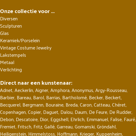
Onze collectie voor ...
Diversen
Sculpturen
Glas
Keramiek/Porselein
Vintage Costume Jewelry
Lakstempels
Metaal
Verlichting
Direct naar een kunstenaar:
Adnet
,
Aeckerlin
,
Aigner
,
Amphora
,
Anonymus
,
Argy-Rousseau
,
Barbier
,
Bareau
,
Barol
,
Barrias
,
Bartholomé
,
Becker
,
Beckert
,
Becquerel
,
Bergmann
,
Bouraine
,
Breda
,
Caron
,
Catteau
,
Chéret
,
Copenhagen
,
Copier
,
Daguet
,
Dalou
,
Daum
,
De Feure
,
De Rudder
,
Debon
,
Descatoire
,
Dior
,
Eggshell
,
Ehrlich
,
Emmanuel
,
Falise
,
Fauré
,
Fremiet
,
Fritsch
,
Fritz
,
Gallé
,
Garreau
,
Gomanski
,
Gröndahl
,
Heiligenstein
,
Himmelstoss
,
Hoffmann
,
Krieger
,
Kuppenheim
,