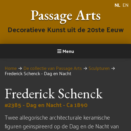
NL
EN
Passage Arts
Decoratieve Kunst uit de 20ste Eeuw
Menu
Home
→
De collectie van Passage Arts
→
Sculpturen
→
Frederick Schenck - Dag en Nacht
Frederick Schenck
#2385 - Dag en Nacht - Ca 1890
Twee allegorische architecturale keramische
figuren geïnspireerd op de Dag en de Nacht van