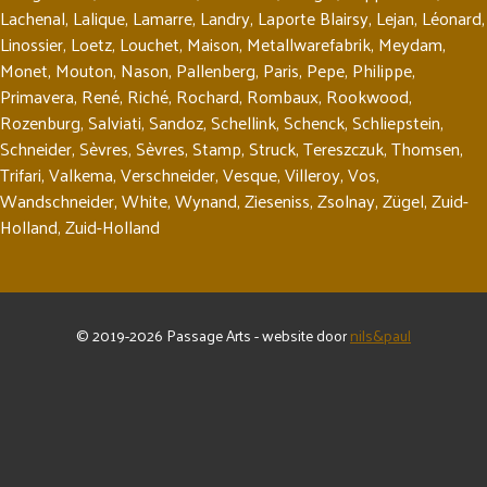
Lachenal
,
Lalique
,
Lamarre
,
Landry
,
Laporte Blairsy
,
Lejan
,
Léonard
,
Linossier
,
Loetz
,
Louchet
,
Maison
,
Metallwarefabrik
,
Meydam
,
Monet
,
Mouton
,
Nason
,
Pallenberg
,
Paris
,
Pepe
,
Philippe
,
Primavera
,
René
,
Riché
,
Rochard
,
Rombaux
,
Rookwood
,
Rozenburg
,
Salviati
,
Sandoz
,
Schellink
,
Schenck
,
Schliepstein
,
Schneider
,
Sèvres
,
Sèvres
,
Stamp
,
Struck
,
Tereszczuk
,
Thomsen
,
Trifari
,
Valkema
,
Verschneider
,
Vesque
,
Villeroy
,
Vos
,
Wandschneider
,
White
,
Wynand
,
Zieseniss
,
Zsolnay
,
Zügel
,
Zuid-
Holland
,
Zuid-Holland
© 2019-2026 Passage Arts - website door
nils&paul