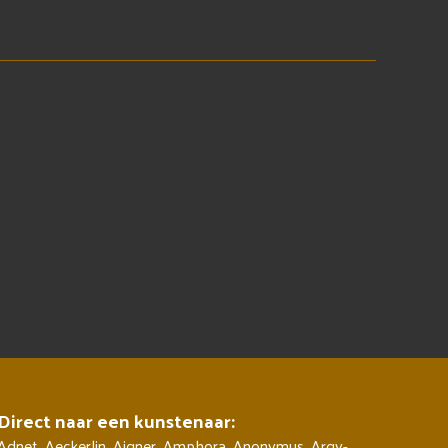
Direct naar een kunstenaar:
Adnet
,
Aeckerlin
,
Aigner
,
Amphora
,
Anonymus
,
Argy-