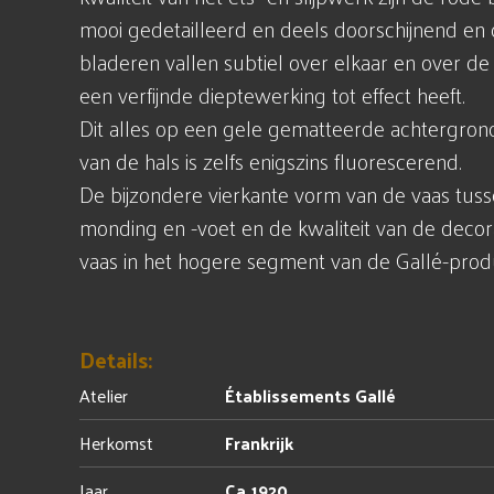
mooi gedetailleerd en deels doorschijnend e
bladeren vallen subtiel over elkaar en over d
een verfijnde dieptewerking tot effect heeft.
Dit alles op een gele gematteerde achtergron
van de hals is zelfs enigszins fluorescerend.
De bijzondere vierkante vorm van de vaas tus
monding en -voet en de kwaliteit van de decor
vaas in het hogere segment van de Gallé-produ
Details:
Atelier
Établissements Gallé
Herkomst
Frankrijk
Jaar
Ca 1920