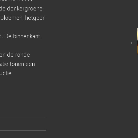
n de donkergroene
e bloemen, hetgeen
d. De binnenkant
sen de ronde
atie tonen een
ctie.