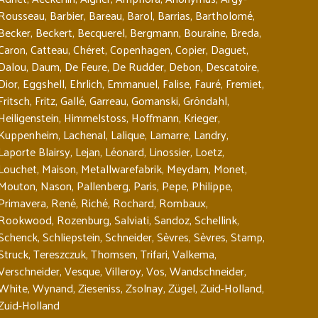
Rousseau
,
Barbier
,
Bareau
,
Barol
,
Barrias
,
Bartholomé
,
Becker
,
Beckert
,
Becquerel
,
Bergmann
,
Bouraine
,
Breda
,
Caron
,
Catteau
,
Chéret
,
Copenhagen
,
Copier
,
Daguet
,
Dalou
,
Daum
,
De Feure
,
De Rudder
,
Debon
,
Descatoire
,
Dior
,
Eggshell
,
Ehrlich
,
Emmanuel
,
Falise
,
Fauré
,
Fremiet
,
Fritsch
,
Fritz
,
Gallé
,
Garreau
,
Gomanski
,
Gröndahl
,
Heiligenstein
,
Himmelstoss
,
Hoffmann
,
Krieger
,
Kuppenheim
,
Lachenal
,
Lalique
,
Lamarre
,
Landry
,
Laporte Blairsy
,
Lejan
,
Léonard
,
Linossier
,
Loetz
,
Louchet
,
Maison
,
Metallwarefabrik
,
Meydam
,
Monet
,
Mouton
,
Nason
,
Pallenberg
,
Paris
,
Pepe
,
Philippe
,
Primavera
,
René
,
Riché
,
Rochard
,
Rombaux
,
Rookwood
,
Rozenburg
,
Salviati
,
Sandoz
,
Schellink
,
Schenck
,
Schliepstein
,
Schneider
,
Sèvres
,
Sèvres
,
Stamp
,
Struck
,
Tereszczuk
,
Thomsen
,
Trifari
,
Valkema
,
Verschneider
,
Vesque
,
Villeroy
,
Vos
,
Wandschneider
,
White
,
Wynand
,
Zieseniss
,
Zsolnay
,
Zügel
,
Zuid-Holland
,
Zuid-Holland