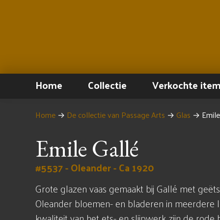
Home
Collectie
Verkochte ite
Home
→
De collectie van Passage Arts
→
Glas
→
Emile
Emile Gallé
#5537 - Oleander - Ca 1920
Grote glazen vaas gemaakt bij Gallé met geëts
Oleander bloemen- en bladeren in meerdere 
kwaliteit van het ets- en slijpwerk zijn de rod