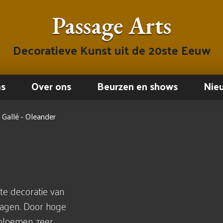
Passage Arts
Decoratieve Kunst uit de 20ste Eeuw
ms
Over ons
Beurzen en shows
Nie
 Gallé - Oleander
te decoratie van
lagen. Door hoge
e bloemen zeer