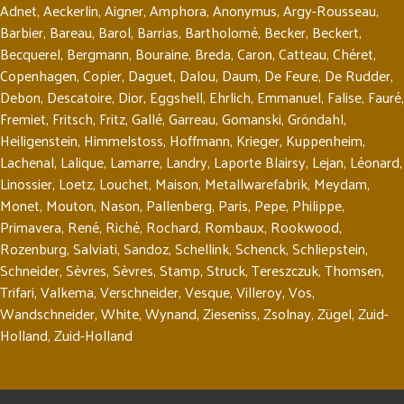
Adnet
,
Aeckerlin
,
Aigner
,
Amphora
,
Anonymus
,
Argy-Rousseau
,
Barbier
,
Bareau
,
Barol
,
Barrias
,
Bartholomé
,
Becker
,
Beckert
,
Becquerel
,
Bergmann
,
Bouraine
,
Breda
,
Caron
,
Catteau
,
Chéret
,
Copenhagen
,
Copier
,
Daguet
,
Dalou
,
Daum
,
De Feure
,
De Rudder
,
Debon
,
Descatoire
,
Dior
,
Eggshell
,
Ehrlich
,
Emmanuel
,
Falise
,
Fauré
,
Fremiet
,
Fritsch
,
Fritz
,
Gallé
,
Garreau
,
Gomanski
,
Gröndahl
,
Heiligenstein
,
Himmelstoss
,
Hoffmann
,
Krieger
,
Kuppenheim
,
Lachenal
,
Lalique
,
Lamarre
,
Landry
,
Laporte Blairsy
,
Lejan
,
Léonard
,
Linossier
,
Loetz
,
Louchet
,
Maison
,
Metallwarefabrik
,
Meydam
,
Monet
,
Mouton
,
Nason
,
Pallenberg
,
Paris
,
Pepe
,
Philippe
,
Primavera
,
René
,
Riché
,
Rochard
,
Rombaux
,
Rookwood
,
Rozenburg
,
Salviati
,
Sandoz
,
Schellink
,
Schenck
,
Schliepstein
,
Schneider
,
Sèvres
,
Sèvres
,
Stamp
,
Struck
,
Tereszczuk
,
Thomsen
,
Trifari
,
Valkema
,
Verschneider
,
Vesque
,
Villeroy
,
Vos
,
Wandschneider
,
White
,
Wynand
,
Zieseniss
,
Zsolnay
,
Zügel
,
Zuid-
Holland
,
Zuid-Holland