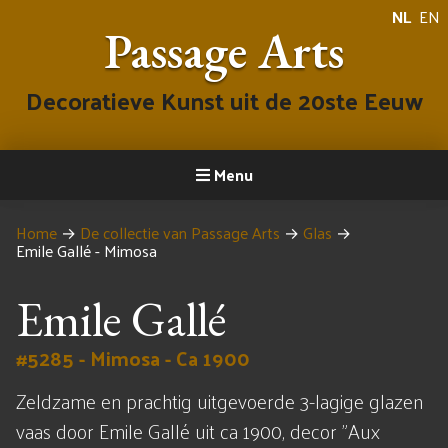
NL
EN
Passage Arts
Decoratieve Kunst uit de 20ste Eeuw
Menu
Home
→
De collectie van Passage Arts
→
Glas
→
Emile Gallé - Mimosa
Emile Gallé
#5285 - Mimosa - Ca 1900
Zeldzame en prachtig uitgevoerde 3-lagige glazen
vaas door Emile Gallé uit ca 1900, decor "Aux