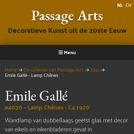
NL
EN
Passage Arts
Decoratieve Kunst uit de 20ste Eeuw
Menu
Home
→
De collectie van Passage Arts
→
Glas
→
Emile Gallé - Lamp Chênes
Emile Gallé
#4030 - Lamp Chênes - Ca 1920
Wandlamp van dubbellaags geëtst glas met decor
van eikels en eikenbladeren gevat in