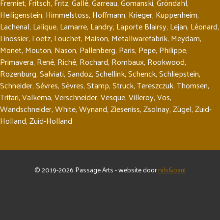
Fremiet
,
Fritsch
,
Fritz
,
Gallé
,
Garreau
,
Gomanski
,
Gröndahl
,
Heiligenstein
,
Himmelstoss
,
Hoffmann
,
Krieger
,
Kuppenheim
,
Lachenal
,
Lalique
,
Lamarre
,
Landry
,
Laporte Blairsy
,
Lejan
,
Léonard
,
Linossier
,
Loetz
,
Louchet
,
Maison
,
Metallwarefabrik
,
Meydam
,
Monet
,
Mouton
,
Nason
,
Pallenberg
,
Paris
,
Pepe
,
Philippe
,
Primavera
,
René
,
Riché
,
Rochard
,
Rombaux
,
Rookwood
,
Rozenburg
,
Salviati
,
Sandoz
,
Schellink
,
Schenck
,
Schliepstein
,
Schneider
,
Sèvres
,
Sèvres
,
Stamp
,
Struck
,
Tereszczuk
,
Thomsen
,
Trifari
,
Valkema
,
Verschneider
,
Vesque
,
Villeroy
,
Vos
,
Wandschneider
,
White
,
Wynand
,
Zieseniss
,
Zsolnay
,
Zügel
,
Zuid-
Holland
,
Zuid-Holland
© 2019-2026 Passage Arts - website door
nils&paul