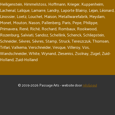
Heiligenstein
,
Himmelstoss
,
Hoffmann
,
Krieger
,
Kuppenheim
,
Lachenal
,
Lalique
,
Lamarre
,
Landry
,
Laporte Blairsy
,
Lejan
,
Léonard
,
Linossier
,
Loetz
,
Louchet
,
Maison
,
Metallwarefabrik
,
Meydam
,
Monet
,
Mouton
,
Nason
,
Pallenberg
,
Paris
,
Pepe
,
Philippe
,
Primavera
,
René
,
Riché
,
Rochard
,
Rombaux
,
Rookwood
,
Rozenburg
,
Salviati
,
Sandoz
,
Schellink
,
Schenck
,
Schliepstein
,
Schneider
,
Sèvres
,
Sèvres
,
Stamp
,
Struck
,
Tereszczuk
,
Thomsen
,
Trifari
,
Valkema
,
Verschneider
,
Vesque
,
Villeroy
,
Vos
,
Wandschneider
,
White
,
Wynand
,
Zieseniss
,
Zsolnay
,
Zügel
,
Zuid-
Holland
,
Zuid-Holland
© 2019-2026 Passage Arts - website door
nils&paul