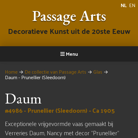
NL
EN
Passage Arts
Decoratieve Kunst uit de 20ste Eeuw
Menu
Home
→
De collectie van Passage Arts
→
Glas
→
Daum - Prunellier (Sleedoorn)
Daum
#4986 - Prunellier (Sleedoorn) - Ca 1905
Exceptionele vrijgevormde vaas gemaakt bij
Verreries Daum, Nancy met decor "Prunellier"