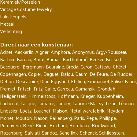
Keramiek/Porselein
Vintage Costume Jewelry
Lakstempels
Metaal
Verlichting
Direct naar een kunstenaar:
Adnet
,
Aeckerlin
,
Aigner
,
Amphora
,
Anonymus
,
Argy-Rousseau
,
Barbier
,
Bareau
,
Barol
,
Barrias
,
Bartholomé
,
Becker
,
Beckert
,
Becquerel
,
Bergmann
,
Bouraine
,
Breda
,
Caron
,
Catteau
,
Chéret
,
Copenhagen
,
Copier
,
Daguet
,
Dalou
,
Daum
,
De Feure
,
De Rudder
,
Debon
,
Descatoire
,
Dior
,
Eggshell
,
Ehrlich
,
Emmanuel
,
Falise
,
Fauré
,
Fremiet
,
Fritsch
,
Fritz
,
Gallé
,
Garreau
,
Gomanski
,
Gröndahl
,
Heiligenstein
,
Himmelstoss
,
Hoffmann
,
Krieger
,
Kuppenheim
,
Lachenal
,
Lalique
,
Lamarre
,
Landry
,
Laporte Blairsy
,
Lejan
,
Léonard
,
Linossier
,
Loetz
,
Louchet
,
Maison
,
Metallwarefabrik
,
Meydam
,
Monet
,
Mouton
,
Nason
,
Pallenberg
,
Paris
,
Pepe
,
Philippe
,
Primavera
,
René
,
Riché
,
Rochard
,
Rombaux
,
Rookwood
,
Rozenburg
,
Salviati
,
Sandoz
,
Schellink
,
Schenck
,
Schliepstein
,