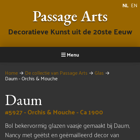
NL
EN
Passage Arts
Decoratieve Kunst uit de 20ste Eeuw
Menu
Home
→
De collectie van Passage Arts
→
Glas
→
Daum - Orchis & Mouche
Daum
#5927 - Orchis & Mouche - Ca 1900
Bol bekervormig glazen vaasje gemaakt bij Daum,
Nancy met geëtst en geëmailleerd decor van