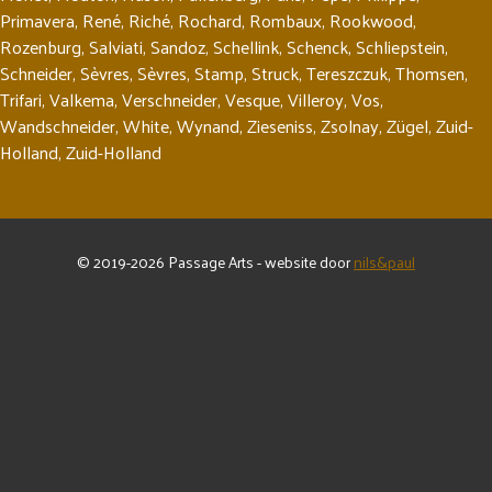
Primavera
,
René
,
Riché
,
Rochard
,
Rombaux
,
Rookwood
,
Rozenburg
,
Salviati
,
Sandoz
,
Schellink
,
Schenck
,
Schliepstein
,
Schneider
,
Sèvres
,
Sèvres
,
Stamp
,
Struck
,
Tereszczuk
,
Thomsen
,
Trifari
,
Valkema
,
Verschneider
,
Vesque
,
Villeroy
,
Vos
,
Wandschneider
,
White
,
Wynand
,
Zieseniss
,
Zsolnay
,
Zügel
,
Zuid-
Holland
,
Zuid-Holland
© 2019-2026 Passage Arts - website door
nils&paul