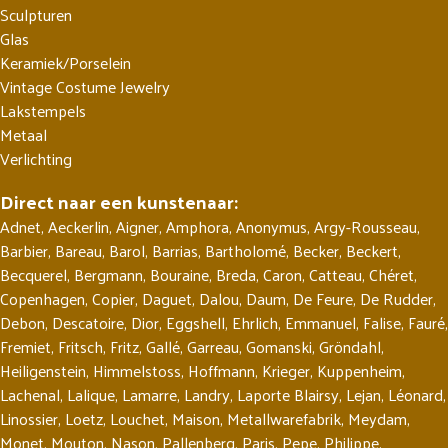
Sculpturen
Glas
Keramiek/Porselein
Vintage Costume Jewelry
Lakstempels
Metaal
Verlichting
Direct naar een kunstenaar:
Adnet
,
Aeckerlin
,
Aigner
,
Amphora
,
Anonymus
,
Argy-Rousseau
,
Barbier
,
Bareau
,
Barol
,
Barrias
,
Bartholomé
,
Becker
,
Beckert
,
Becquerel
,
Bergmann
,
Bouraine
,
Breda
,
Caron
,
Catteau
,
Chéret
,
Copenhagen
,
Copier
,
Daguet
,
Dalou
,
Daum
,
De Feure
,
De Rudder
,
Debon
,
Descatoire
,
Dior
,
Eggshell
,
Ehrlich
,
Emmanuel
,
Falise
,
Fauré
,
Fremiet
,
Fritsch
,
Fritz
,
Gallé
,
Garreau
,
Gomanski
,
Gröndahl
,
Heiligenstein
,
Himmelstoss
,
Hoffmann
,
Krieger
,
Kuppenheim
,
Lachenal
,
Lalique
,
Lamarre
,
Landry
,
Laporte Blairsy
,
Lejan
,
Léonard
,
Linossier
,
Loetz
,
Louchet
,
Maison
,
Metallwarefabrik
,
Meydam
,
Monet
,
Mouton
,
Nason
,
Pallenberg
,
Paris
,
Pepe
,
Philippe
,