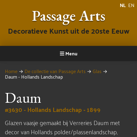
NL
EN
Passage Arts
Decoratieve Kunst uit de 20ste Eeuw
Menu
Home
→
De collectie van Passage Arts
→
Glas
→
Daum - Hollands Landschap
Daum
#3630 - Hollands Landschap - 1899
Glazen vaasje gemaakt bij Verreries Daum met
decor van Hollands polder/plassenlandschap,