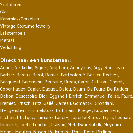
Sculpturen
Glas
Keramiek/Porselein
Vintage Costume Jewelry
Lakstempels
Metaal
Verlichting
Direct naar een kunstenaar:
Adnet
,
Aeckerlin
,
Aigner
,
Amphora
,
Anonymus
,
Argy-Rousseau
,
Barbier
,
Bareau
,
Barol
,
Barrias
,
Bartholomé
,
Becker
,
Beckert
,
Becquerel
,
Bergmann
,
Bouraine
,
Breda
,
Caron
,
Catteau
,
Chéret
,
Copenhagen
,
Copier
,
Daguet
,
Dalou
,
Daum
,
De Feure
,
De Rudder
,
Debon
,
Descatoire
,
Dior
,
Eggshell
,
Ehrlich
,
Emmanuel
,
Falise
,
Fauré
,
Fremiet
,
Fritsch
,
Fritz
,
Gallé
,
Garreau
,
Gomanski
,
Gröndahl
,
Heiligenstein
,
Himmelstoss
,
Hoffmann
,
Krieger
,
Kuppenheim
,
Lachenal
,
Lalique
,
Lamarre
,
Landry
,
Laporte Blairsy
,
Lejan
,
Léonard
,
Linossier
,
Loetz
,
Louchet
,
Maison
,
Metallwarefabrik
,
Meydam
,
Monet
,
Mouton
,
Nason
,
Pallenberg
,
Paris
,
Pepe
,
Philippe
,