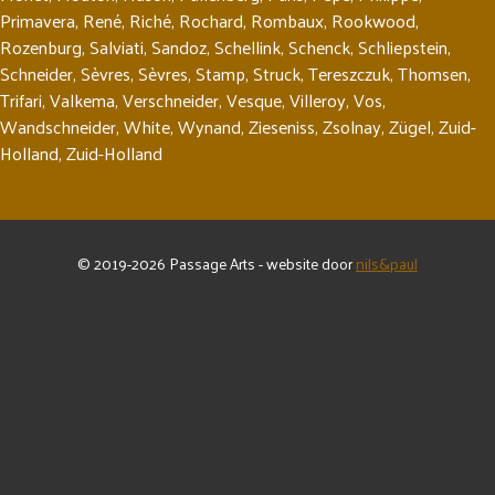
Primavera
,
René
,
Riché
,
Rochard
,
Rombaux
,
Rookwood
,
Rozenburg
,
Salviati
,
Sandoz
,
Schellink
,
Schenck
,
Schliepstein
,
Schneider
,
Sèvres
,
Sèvres
,
Stamp
,
Struck
,
Tereszczuk
,
Thomsen
,
Trifari
,
Valkema
,
Verschneider
,
Vesque
,
Villeroy
,
Vos
,
Wandschneider
,
White
,
Wynand
,
Zieseniss
,
Zsolnay
,
Zügel
,
Zuid-
Holland
,
Zuid-Holland
© 2019-2026 Passage Arts - website door
nils&paul