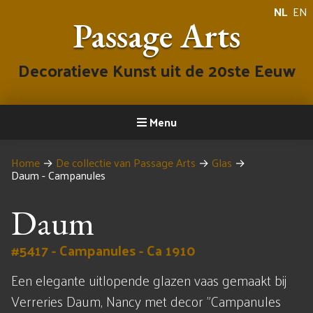
NL
EN
Passage Arts
Decoratieve Kunst uit de 20ste Eeuw
Menu
Home
→
De collectie van Passage Arts
→
Glas
→
Daum - Campanules
Daum
#5417 - Campanules - Ca 1910
Een elegante uitlopende glazen vaas gemaakt bij
Verreries Daum, Nancy met decor "Campanules