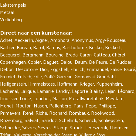
Lakstempels
Metaal
Verlichting
Direct naar een kunstenaar:
Adnet
,
Aeckerlin
,
Aigner
,
Amphora
,
Anonymus
,
Argy-Rousseau
,
Barbier
,
Bareau
,
Barol
,
Barrias
,
Bartholomé
,
Becker
,
Beckert
,
Becquerel
,
Bergmann
,
Bouraine
,
Breda
,
Caron
,
Catteau
,
Chéret
,
Copenhagen
,
Copier
,
Daguet
,
Dalou
,
Daum
,
De Feure
,
De Rudder
,
Debon
,
Descatoire
,
Dior
,
Eggshell
,
Ehrlich
,
Emmanuel
,
Falise
,
Fauré
,
Fremiet
,
Fritsch
,
Fritz
,
Gallé
,
Garreau
,
Gomanski
,
Gröndahl
,
Heiligenstein
,
Himmelstoss
,
Hoffmann
,
Krieger
,
Kuppenheim
,
Lachenal
,
Lalique
,
Lamarre
,
Landry
,
Laporte Blairsy
,
Lejan
,
Léonard
,
Linossier
,
Loetz
,
Louchet
,
Maison
,
Metallwarefabrik
,
Meydam
,
Monet
,
Mouton
,
Nason
,
Pallenberg
,
Paris
,
Pepe
,
Philippe
,
Primavera
,
René
,
Riché
,
Rochard
,
Rombaux
,
Rookwood
,
Rozenburg
,
Salviati
,
Sandoz
,
Schellink
,
Schenck
,
Schliepstein
,
Schneider
,
Sèvres
,
Sèvres
,
Stamp
,
Struck
,
Tereszczuk
,
Thomsen
,
Trifari
,
Valkema
,
Verschneider
,
Vesque
,
Villeroy
,
Vos
,