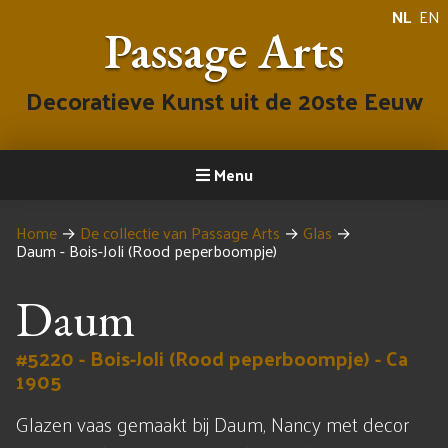
NL
EN
Passage Arts
Decoratieve Kunst uit de 20ste Eeuw
Menu
Home
→
De collectie van Passage Arts
→
Glas
→
Daum - Bois-Joli (Rood peperboompje)
Daum
#5220 - Bois-Joli (Rood peperboompje) - Ca
1905
Glazen vaas gemaakt bij Daum, Nancy met decor