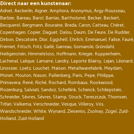
Direct naar een kunstenaar:
Adnet
,
Aeckerlin
,
Aigner
,
Amphora
,
Anonymus
,
Argy-Rousseau
,
Barbier
,
Bareau
,
Barol
,
Barrias
,
Bartholomé
,
Becker
,
Beckert
,
Becquerel
,
Bergmann
,
Bouraine
,
Breda
,
Caron
,
Catteau
,
Chéret
,
Copenhagen
,
Copier
,
Daguet
,
Dalou
,
Daum
,
De Feure
,
De Rudder
,
Debon
,
Descatoire
,
Dior
,
Eggshell
,
Ehrlich
,
Emmanuel
,
Falise
,
Fauré
,
Fremiet
,
Fritsch
,
Fritz
,
Gallé
,
Garreau
,
Gomanski
,
Gröndahl
,
Heiligenstein
,
Himmelstoss
,
Hoffmann
,
Krieger
,
Kuppenheim
,
Lachenal
,
Lalique
,
Lamarre
,
Landry
,
Laporte Blairsy
,
Lejan
,
Léonard
,
Linossier
,
Loetz
,
Louchet
,
Maison
,
Metallwarefabrik
,
Meydam
,
Monet
,
Mouton
,
Nason
,
Pallenberg
,
Paris
,
Pepe
,
Philippe
,
Primavera
,
René
,
Riché
,
Rochard
,
Rombaux
,
Rookwood
,
Rozenburg
,
Salviati
,
Sandoz
,
Schellink
,
Schenck
,
Schliepstein
,
Schneider
,
Sèvres
,
Sèvres
,
Stamp
,
Struck
,
Tereszczuk
,
Thomsen
,
Trifari
,
Valkema
,
Verschneider
,
Vesque
,
Villeroy
,
Vos
,
Wandschneider
,
White
,
Wynand
,
Zieseniss
,
Zsolnay
,
Zügel
,
Zuid-
Holland
,
Zuid-Holland