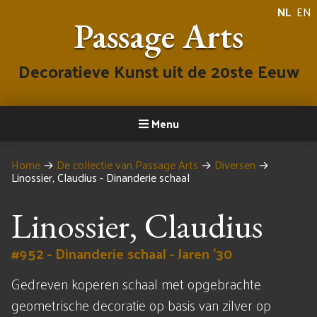
NL
EN
Passage Arts
Decoratieve Kunst uit de 20ste Eeuw
Menu
Home
→
De collectie van Passage Arts
→
Diversen
→
Linossier, Claudius - Dinanderie schaal
Linossier, Claudius
#952 - Dinanderie schaal - Jaren '30
Gedreven koperen schaal met opgebrachte
geometrische decoratie op basis van zilver op