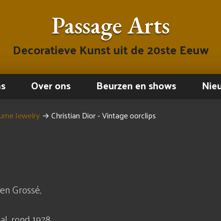
Passage Arts
Decoratieve Kunst uit de 20ste Eeuw
ms
Over ons
Beurzen en shows
Nie
ume Jewelry
→
Christian Dior - Vintage oorclips
 en Grossé,
l, rond 1978.