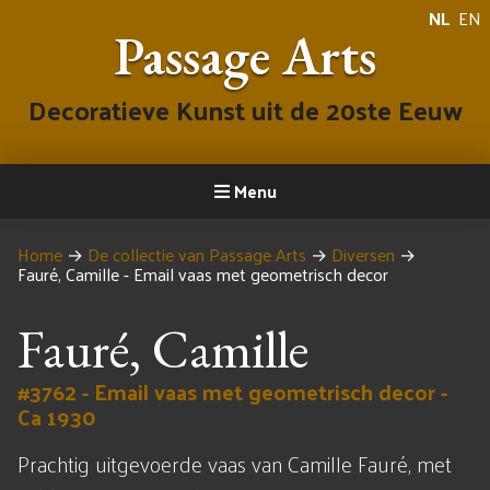
NL
EN
Passage Arts
Decoratieve Kunst uit de 20ste Eeuw
Menu
Home
→
De collectie van Passage Arts
→
Diversen
→
Fauré, Camille - Email vaas met geometrisch decor
Fauré, Camille
#3762 - Email vaas met geometrisch decor -
Ca 1930
Prachtig uitgevoerde vaas van Camille Fauré, met