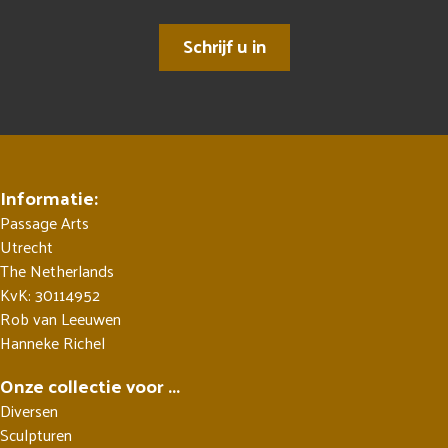
Schrijf u in
Informatie:
Passage Arts
Utrecht
The Netherlands
KvK: 30114952
Rob van Leeuwen
Hanneke Richel
Onze collectie voor ...
Diversen
Sculpturen