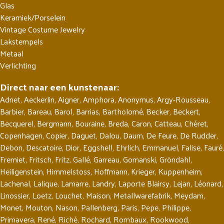
Glas
Keramiek/Porselein
Vintage Costume Jewelry
Lakstempels
Metaal
Verlichting
Direct naar een kunstenaar:
Adnet
,
Aeckerlin
,
Aigner
,
Amphora
,
Anonymus
,
Argy-Rousseau
,
Barbier
,
Bareau
,
Barol
,
Barrias
,
Bartholomé
,
Becker
,
Beckert
,
Becquerel
,
Bergmann
,
Bouraine
,
Breda
,
Caron
,
Catteau
,
Chéret
,
Copenhagen
,
Copier
,
Daguet
,
Dalou
,
Daum
,
De Feure
,
De Rudder
,
Debon
,
Descatoire
,
Dior
,
Eggshell
,
Ehrlich
,
Emmanuel
,
Falise
,
Fauré
,
Fremiet
,
Fritsch
,
Fritz
,
Gallé
,
Garreau
,
Gomanski
,
Gröndahl
,
Heiligenstein
,
Himmelstoss
,
Hoffmann
,
Krieger
,
Kuppenheim
,
Lachenal
,
Lalique
,
Lamarre
,
Landry
,
Laporte Blairsy
,
Lejan
,
Léonard
,
Linossier
,
Loetz
,
Louchet
,
Maison
,
Metallwarefabrik
,
Meydam
,
Monet
,
Mouton
,
Nason
,
Pallenberg
,
Paris
,
Pepe
,
Philippe
,
Primavera
,
René
,
Riché
,
Rochard
,
Rombaux
,
Rookwood
,