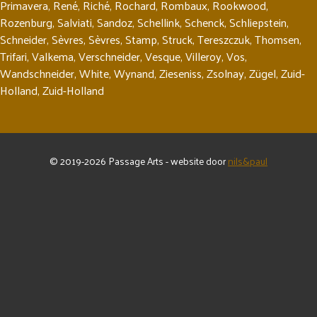
Primavera
,
René
,
Riché
,
Rochard
,
Rombaux
,
Rookwood
,
Rozenburg
,
Salviati
,
Sandoz
,
Schellink
,
Schenck
,
Schliepstein
,
Schneider
,
Sèvres
,
Sèvres
,
Stamp
,
Struck
,
Tereszczuk
,
Thomsen
,
Trifari
,
Valkema
,
Verschneider
,
Vesque
,
Villeroy
,
Vos
,
Wandschneider
,
White
,
Wynand
,
Zieseniss
,
Zsolnay
,
Zügel
,
Zuid-
Holland
,
Zuid-Holland
© 2019-2026 Passage Arts - website door
nils&paul