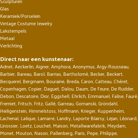
Sculpturen
Glas
Keramiek/Porselein
Vintage Costume Jewelry
Lakstempels
Metaal
Verlichting
Direct naar een kunstenaar:
Adnet
,
Aeckerlin
,
Aigner
,
Amphora
,
Anonymus
,
Argy-Rousseau
,
Barbier
,
Bareau
,
Barol
,
Barrias
,
Bartholomé
,
Becker
,
Beckert
,
Becquerel
,
Bergmann
,
Bouraine
,
Breda
,
Caron
,
Catteau
,
Chéret
,
Copenhagen
,
Copier
,
Daguet
,
Dalou
,
Daum
,
De Feure
,
De Rudder
,
Debon
,
Descatoire
,
Dior
,
Eggshell
,
Ehrlich
,
Emmanuel
,
Falise
,
Fauré
,
Fremiet
,
Fritsch
,
Fritz
,
Gallé
,
Garreau
,
Gomanski
,
Gröndahl
,
Heiligenstein
,
Himmelstoss
,
Hoffmann
,
Krieger
,
Kuppenheim
,
Lachenal
,
Lalique
,
Lamarre
,
Landry
,
Laporte Blairsy
,
Lejan
,
Léonard
,
Linossier
,
Loetz
,
Louchet
,
Maison
,
Metallwarefabrik
,
Meydam
,
Monet
,
Mouton
,
Nason
,
Pallenberg
,
Paris
,
Pepe
,
Philippe
,