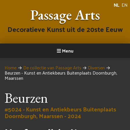
NL
EN
Passage Arts
Decoratieve Kunst uit de 20ste Eeuw
Menu
Home
→
De collectie van Passage Arts
→
Diversen
→
Beurzen - Kunst en Antiekbeurs Buitenplaats Doornburgh,
Maarssen
Beurzen
#5024 - Kunst en Antiekbeurs Buitenplaats
Doornburgh, Maarssen - 2024