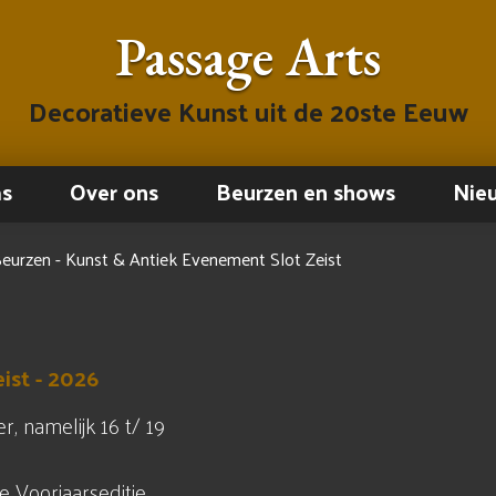
Passage Arts
Decoratieve Kunst uit de 20ste Eeuw
ms
Over ons
Beurzen en shows
Nie
eurzen - Kunst & Antiek Evenement Slot Zeist
ist - 2026
r, namelijk 16 t/ 19
e Voorjaarseditie