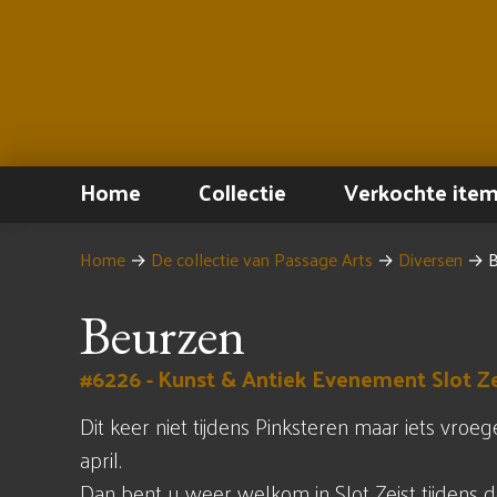
Home
Collectie
Verkochte ite
Home
→
De collectie van Passage Arts
→
Diversen
→
B
Beurzen
#6226 - Kunst & Antiek Evenement Slot Ze
Dit keer niet tijdens Pinksteren maar iets vroege
april.
Dan bent u weer welkom in Slot Zeist tijdens d