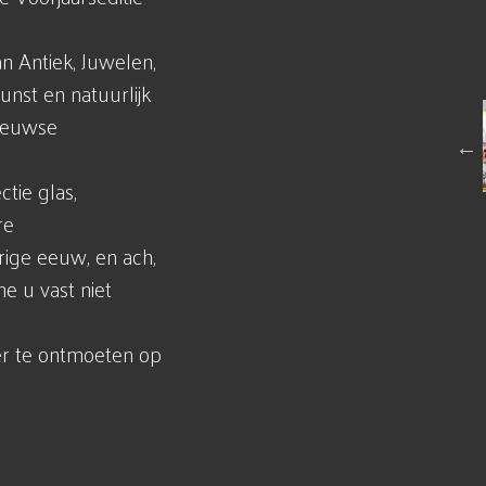
n Antiek, Juwelen,
nst en natuurlijk
 eeuwse
tie glas,
re
rige eeuw, en ach,
e u vast niet
eer te ontmoeten op