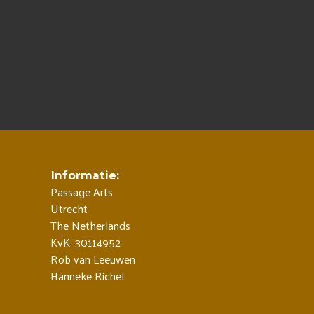
Informatie:
Passage Arts
Utrecht
The Netherlands
KvK: 30114952
Rob van Leeuwen
Hanneke Richel