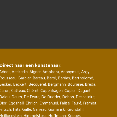
Direct naar een kunstenaar:
Adnet
,
Aeckerlin
,
Aigner
,
Amphora
,
Anonymus
,
Argy-
Rousseau
,
Barbier
,
Bareau
,
Barol
,
Barrias
,
Bartholomé
,
Becker
,
Beckert
,
Becquerel
,
Bergmann
,
Bouraine
,
Breda
,
Caron
,
Catteau
,
Chéret
,
Copenhagen
,
Copier
,
Daguet
,
Dalou
,
Daum
,
De Feure
,
De Rudder
,
Debon
,
Descatoire
,
Dior
,
Eggshell
,
Ehrlich
,
Emmanuel
,
Falise
,
Fauré
,
Fremiet
,
Fritsch
,
Fritz
,
Gallé
,
Garreau
,
Gomanski
,
Gröndahl
,
Heiligenstein
,
Himmelstoss
,
Hoffmann
,
Krieger
,