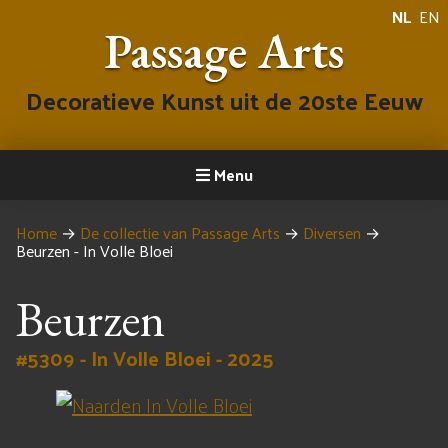
NL
EN
Passage Arts
Decoratieve Kunst uit de 20ste Eeuw
Menu
Home
→
De collectie van Passage Arts
→
Diversen
→
Beurzen - In Volle Bloei
Beurzen
#5309 - In Volle Bloei - 2025