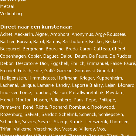
Metaal
Verlichting
Direct naar een kunstenaar:
Adnet
,
Aeckerlin
,
Aigner
,
Amphora
,
Anonymus
,
Argy-Rousseau
,
Barbier
,
Bareau
,
Barol
,
Barrias
,
Bartholomé
,
Becker
,
Beckert
,
Becquerel
,
Bergmann
,
Bouraine
,
Breda
,
Caron
,
Catteau
,
Chéret
,
Copenhagen
,
Copier
,
Daguet
,
Dalou
,
Daum
,
De Feure
,
De Rudder
,
Debon
,
Descatoire
,
Dior
,
Eggshell
,
Ehrlich
,
Emmanuel
,
Falise
,
Fauré
,
Fremiet
,
Fritsch
,
Fritz
,
Gallé
,
Garreau
,
Gomanski
,
Gröndahl
,
Heiligenstein
,
Himmelstoss
,
Hoffmann
,
Krieger
,
Kuppenheim
,
Lachenal
,
Lalique
,
Lamarre
,
Landry
,
Laporte Blairsy
,
Lejan
,
Léonard
,
Linossier
,
Loetz
,
Louchet
,
Maison
,
Metallwarefabrik
,
Meydam
,
Monet
,
Mouton
,
Nason
,
Pallenberg
,
Paris
,
Pepe
,
Philippe
,
Primavera
,
René
,
Riché
,
Rochard
,
Rombaux
,
Rookwood
,
Rozenburg
,
Salviati
,
Sandoz
,
Schellink
,
Schenck
,
Schliepstein
,
Schneider
,
Sèvres
,
Sèvres
,
Stamp
,
Struck
,
Tereszczuk
,
Thomsen
,
Trifari
,
Valkema
,
Verschneider
,
Vesque
,
Villeroy
,
Vos
,
Wandschneider
,
White
,
Wynand
,
Zieseniss
,
Zsolnay
,
Zügel
,
Zuid-